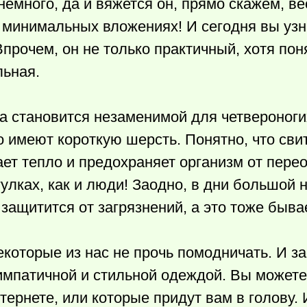
емного, да и вяжется он, прямо скажем, ве
 минимальных вложениях! И сегодня вы узна
прочем, он не только практичный, хотя поня
ьная.
а становится незаменимой для четвероноги
о имеют короткую шерсть. Понятно, что сви
ает тепло и предохраняет организм от пере
улках, как и люди! Заодно, в дни большой 
 защитится от загрязнений, а это тоже быва
некоторые из нас не прочь помодничать. И з
симпатичной и стильной одеждой. Вы может
ернете, или которые придут вам в голову. 