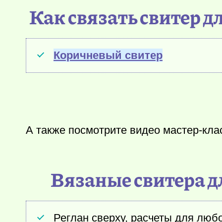
Как связать свитер д
Коричневый свитер
А также посмотрите видео мастер-клас
Вязаные свитера д
Реглан сверху, расчеты для люб