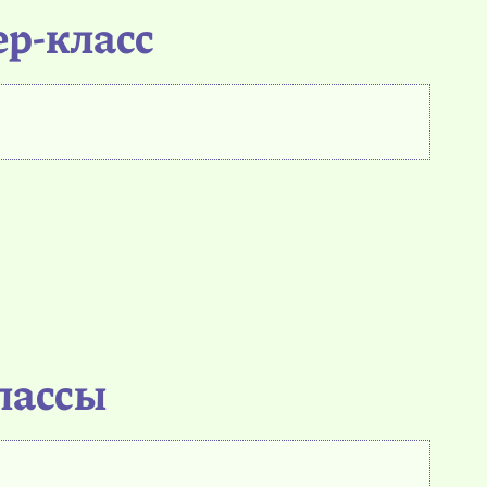
ер-класс
классы