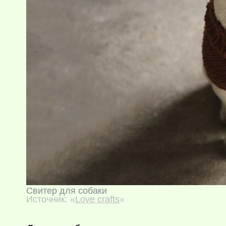
Свитер для собаки
Источник: «
Love crafts
»