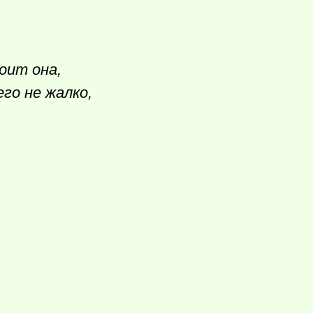
оит она,
го не жалко,