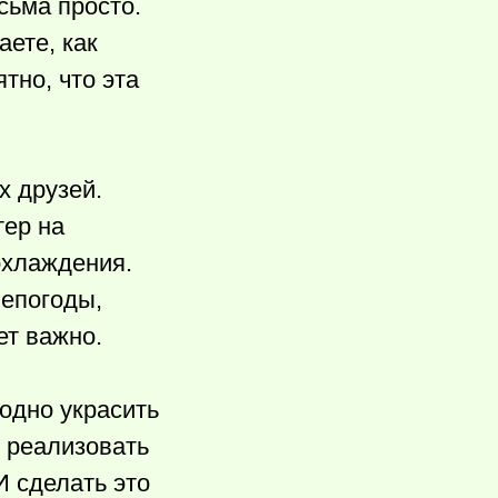
сьма просто.
ете, как
тно, что эта
х друзей.
тер на
охлаждения.
непогоды,
ет важно.
аодно украсить
е реализовать
И сделать это