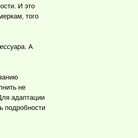
ости. И это
меркам, того
ессуара. А
язанию
лнить не
 Для адаптации
ть подробности