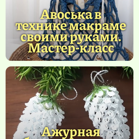
Авоська в
технике макраме
своими руками.
Мастер-класс
Ажурная