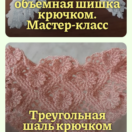
объемная шишка
крючком.
Мастер-класс
Треугольная
шаль крючком