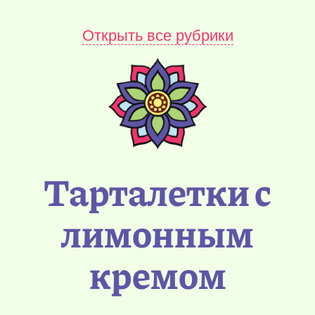
Открыть все рубрики
Тарталетки с
лимонным
кремом