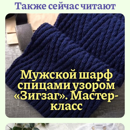
Также сейчас читают
Мужской шарф
спицами узором
«Зигзаг». Мастер-
класс