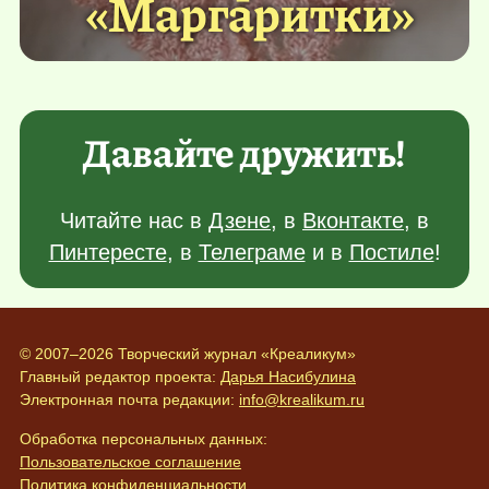
«Маргаритки»
Давайте дружить!
Читайте нас в
Дзене
, в
Вконтакте
, в
Пинтересте
, в
Телеграме
и в
Постиле
!
© 2007–2026 Творческий журнал «Креаликум»
Главный редактор проекта:
Дарья Насибулина
Электронная почта редакции:
info@krealikum.ru
Обработка персональных данных:
Пользовательское соглашение
Политика конфиденциальности