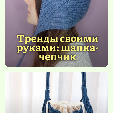
Тренды своими
руками: шапка-
чепчик