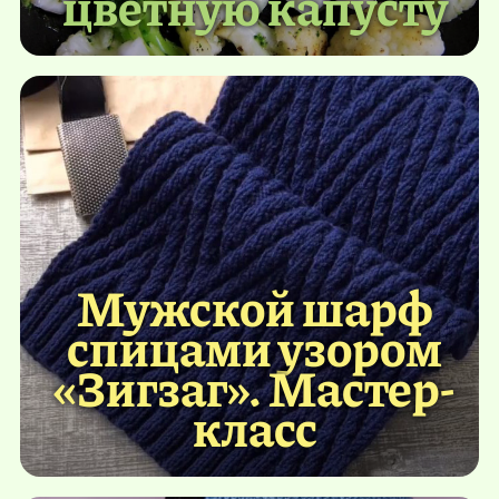
цветную капусту
Мужской шарф
спицами узором
«Зигзаг». Мастер-
класс