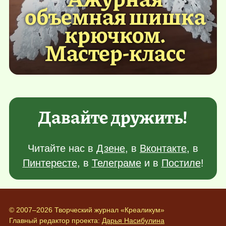
объемная шишка
крючком.
Мастер-класс
Давайте дружить!
Читайте нас в
Дзене
, в
Вконтакте
, в
Пинтересте
, в
Телеграме
и в
Постиле
!
© 2007–2026 Творческий журнал «Креаликум»
Главный редактор проекта:
Дарья Насибулина