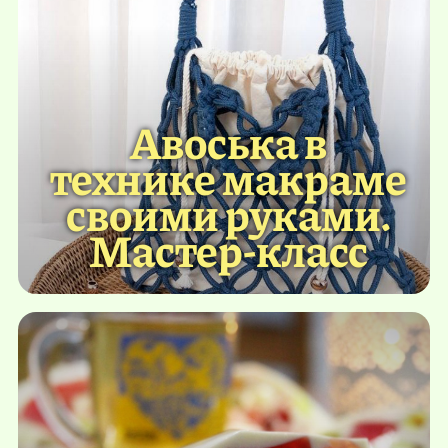
Авоська в
технике макраме
своими руками.
Мастер-класс