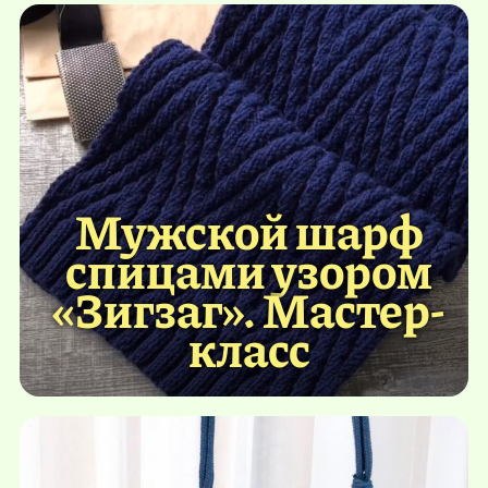
Мужской шарф
спицами узором
«Зигзаг». Мастер-
класс