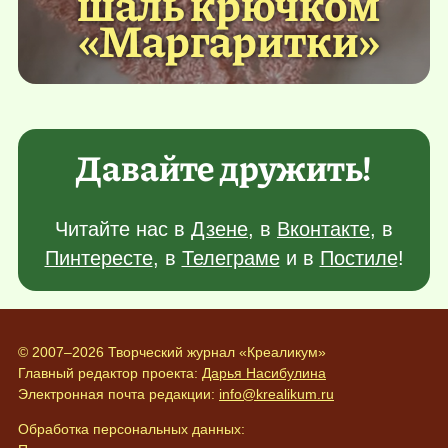
шаль крючком
«Маргаритки»
Давайте дружить!
Читайте нас в
Дзене
, в
Вконтакте
, в
Пинтересте
, в
Телеграме
и в
Постиле
!
© 2007–2026 Творческий журнал «Креаликум»
Главный редактор проекта:
Дарья Насибулина
Электронная почта редакции:
info@krealikum.ru
Обработка персональных данных: