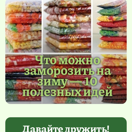
Что можно
заморозить на
зиму — 10
полезных идей
Давайте дружить!