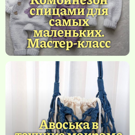
спицами для
самых
маленьких.
Мастер-класс
Авоська в
технике макраме