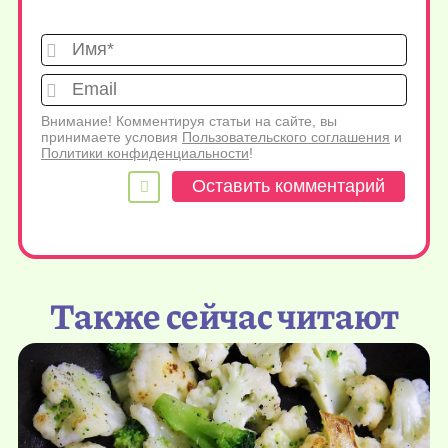
Имя*
Emai
Внимание! Комментируя статьи на сайте, вы
принимаете условия
Пользовательского соглашения
и
Политики конфиденциальности
!
Также сейчас читают