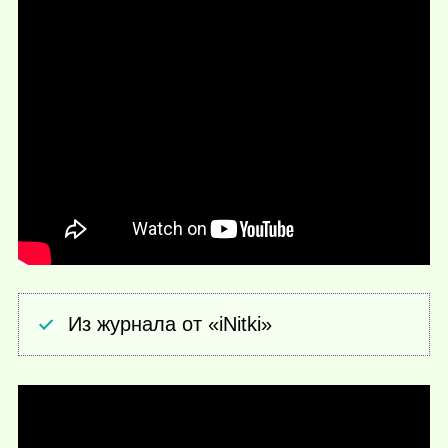
Из журнала от «iNitki»