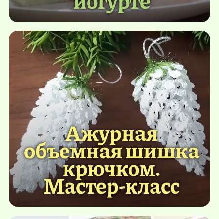
Ажурная
объемная шишка
крючком.
Мастер-класс