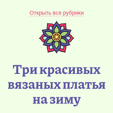
Открыть все рубрики
Три красивых
вязаных платья
на зиму