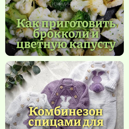
Как приготовить
брокколи и
цветную капусту
Комбинезон
спицами для