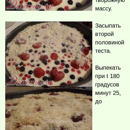
массу.
Засыпать
второй
половиной
теста.
Выпекать
при t 180
градусов
минут 25,
до