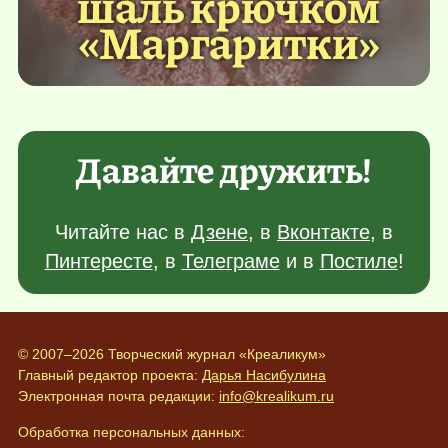
шаль крючком
«Маргаритки»
Давайте дружить!
Читайте нас в
Дзене
, в
Вконтакте
, в
Пинтересте
, в
Телеграме
и в
Постиле
!
© 2007–2026 Творческий журнал «Креаликум»
Главный редактор проекта:
Дарья Насибулина
Электронная почта редакции:
info@krealikum.ru
Обработка персональных данных: