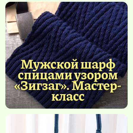
Мужской шарф
спицами узором
«Зигзаг». Мастер-
класс