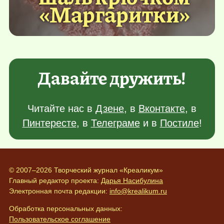
«Маргаритки»
Давайте дружить!
Читайте нас в
Дзене
, в
Вконтакте
, в
Пинтересте
, в
Телеграме
и в
Постиле
!
© 2007–2026 Творческий журнал «Креаликум»
Главный редактор проекта:
Дарья Насибулина
Электронная почта редакции:
info@krealikum.ru
Обработка персональных данных:
Пользовательское соглашение