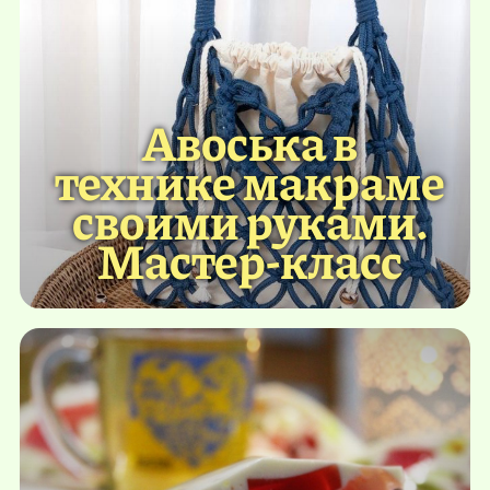
Авоська в
технике макраме
своими руками.
Мастер-класс