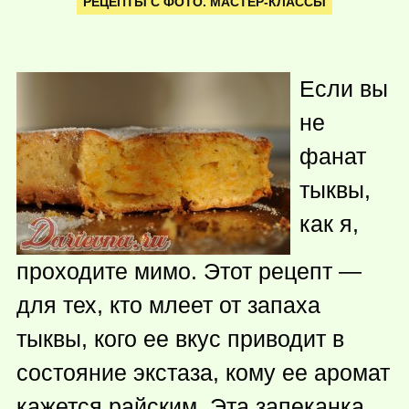
РЕЦЕПТЫ С ФОТО. МАСТЕР-КЛАССЫ
Если вы
не
фанат
тыквы,
как я,
проходите мимо. Этот рецепт —
для тех, кто млеет от запаха
тыквы, кого ее вкус приводит в
состояние экстаза, кому ее аромат
кажется райским. Эта запеканка