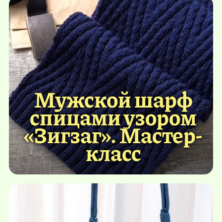
Мужской шарф
спицами узором
«Зигзаг». Мастер-
класс