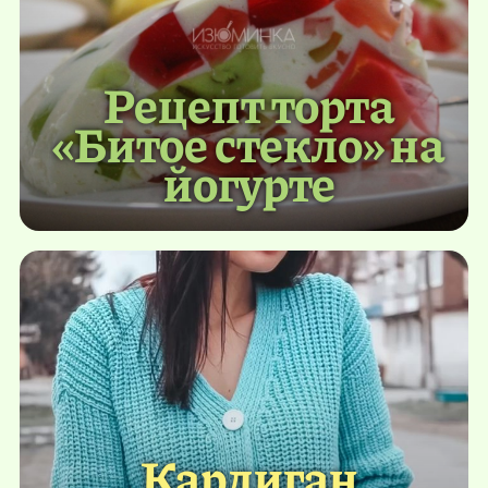
Рецепт торта
«Битое стекло» на
йогурте
Кардиган