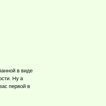
ланной в виде
сти. Ну а
вас первой в