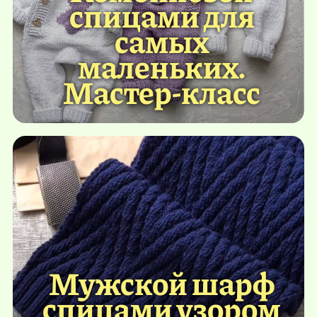
спицами для
самых
маленьких.
Мастер-класс
Мужской шарф
спицами узором