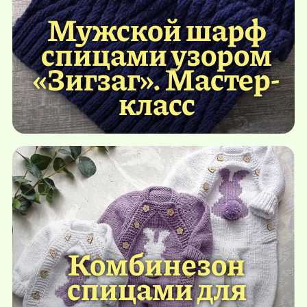
Мужской шарф
спицами узором
«Зигзаг». Мастер-
класс
Комбинезон
спицами для