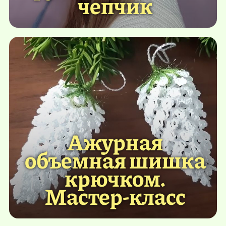
чепчик
Ажурная
объемная шишка
крючком.
Мастер-класс