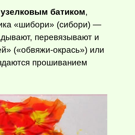
ь
узелковым батиком
,
тика «шибори» (сибори) —
адывают, перевязывают и
ей» («обвяжи-окрась») или
создаются прошиванием