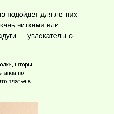
но подойдет для летних
ткань нитками или
радуги — увлекательно
олки, шторы,
этапов по
это платье в