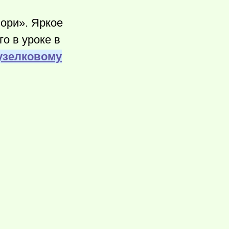
бори». Яркое
о в уроке в
 узелковому