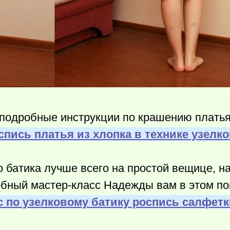
 подробные инструкции по крашению плать
спись платья из хлопка в технике узелко
о батика лучше всего на простой вещице, н
бный мастер-класс Надежды вам в этом по
с по узелковому батику роспись салфетк