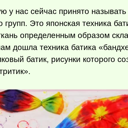
ую у нас сейчас принято называт
о групп. Это японская техника ба
 ткань определенным образом скл
нам дошла техника батика «бандх
елковый батик, рисунки которого 
тритик».