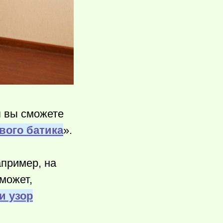
я вы сможете
вого батика
».
апример, на
может,
и узор