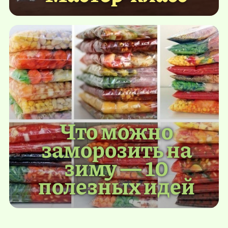
Что можно
заморозить на
зиму — 10
полезных идей