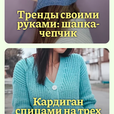
Тренды своими
руками: шапка-
чепчик
Кардиган
спицами на трех