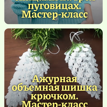
пуговицах.
Мастер-класс
Ажурная
объемная шишка
крючком.
Мастер-класс