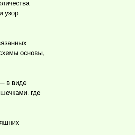
оличества
и узор
вязанных
 схемы основы,
— в виде
ишечками, где
няшних