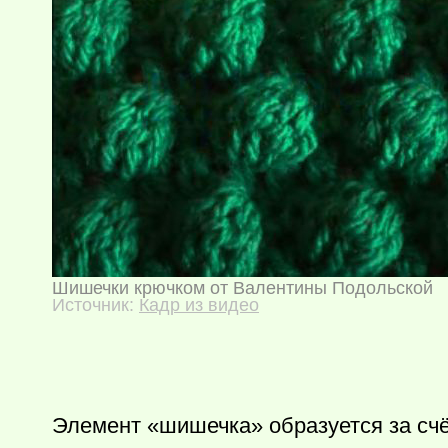
Шишечки крючком от Валентины Подольской
Источник:
Кадр из видео
Элемент «шишечка» образуется за счё