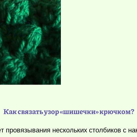
Как связать узор «шишечки» крючком?
т провязывания нескольких столбиков с н