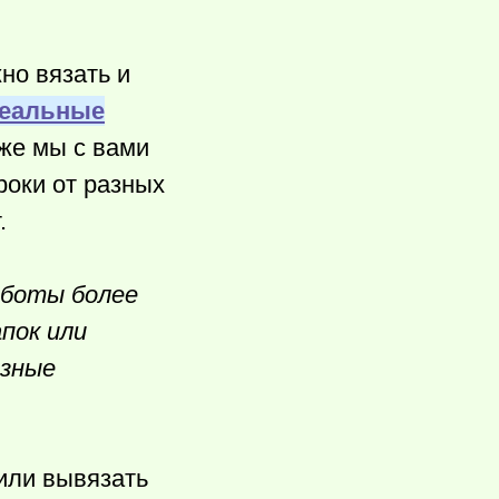
но вязать и
еальные
 же мы с вами
роки от разных
.
аботы более
пок или
азные
или вывязать