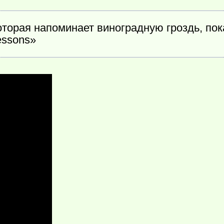
торая напоминает виноградную гроздь, пок
essons»