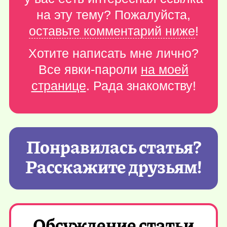
на эту тему? Пожалуйста,
оставьте комментарий ниже
!
Хотите написать мне лично?
Все явки-пароли
на моей
странице
. Рада знакомству!
Понравилась статья?
Расскажите друзьям!
Обсуждение статьи