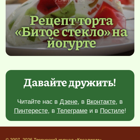
Рецепт торта
«Битое стекло» на
йогурте
Давайте дружить!
Читайте нас в
Дзене
, в
Вконтакте
, в
Пинтересте
, в
Телеграме
и в
Постиле
!
© 2007–2026 Творческий журнал «Креаликум»