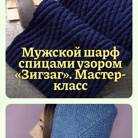
Мужской шарф
спицами узором
«Зигзаг». Мастер-
класс