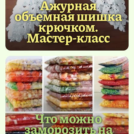
Ажурная
объемная шишка
крючком.
Мастер-класс
Что можно
заморозить на