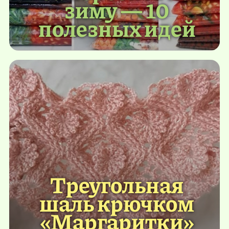
зиму — 10
полезных идей
Треугольная
шаль крючком
«Маргаритки»