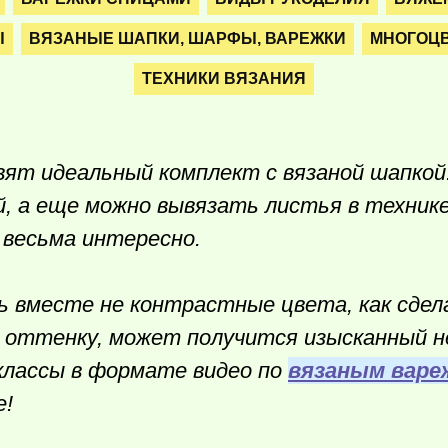
Ы
ВЯЗАНЫЕ ШАПКИ, ШАРФЫ, ВАРЕЖКИ
МНОГОЦВ
ТЕХНИКИ ВЯЗАНИЯ
вят идеальный комплект с вязаной шапкой
 а еще можно вывязать листья в технике
 весьма интересно.
ь вместе не контрастные цвета, как сдел
о оттенку, может получится изысканный 
классы в формате видео по
вязаным варе
е!