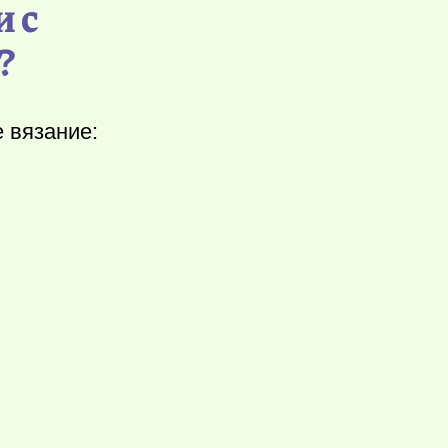
 с
?
 вязание: