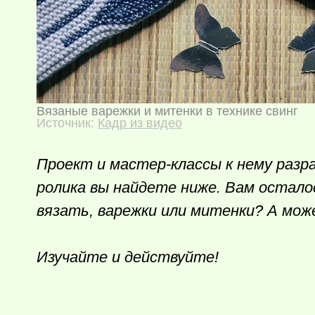
Вязаные варежки и митенки в технике свинг
Источник:
Кадр из видео
Проект и мастер-классы к нему разр
ролика вы найдете ниже. Вам остало
вязать, варежки или митенки? А мож
Изучайте и действуйте!