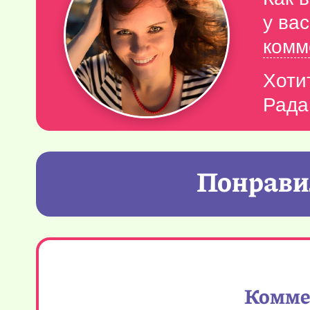
у ва
комм
Хоти
Рада
Понравил
Коммен