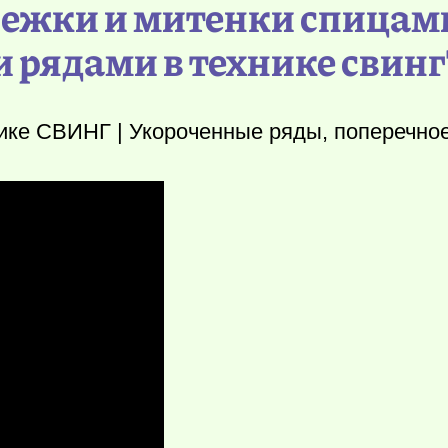
режки и митенки спицами
рядами в технике свинг
ике СВИНГ | Укороченные ряды, поперечное