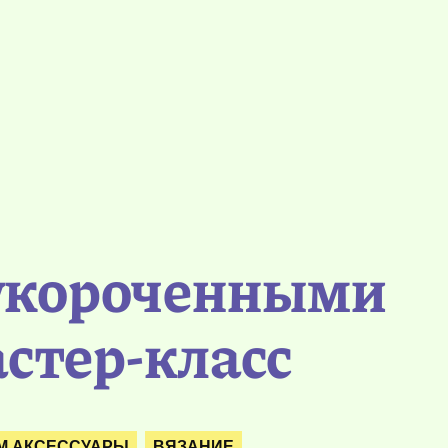
 укороченными
астер-класс
М АКСЕССУАРЫ
ВЯЗАНИЕ