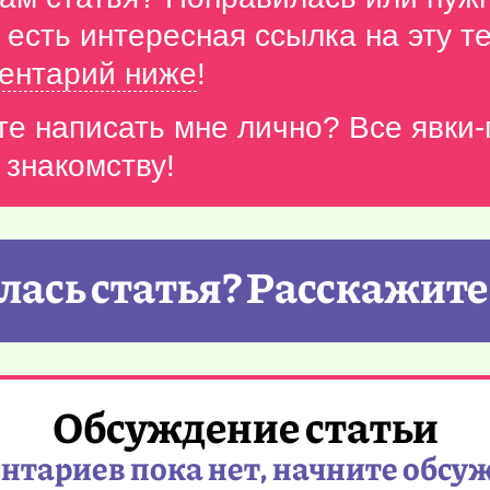
с есть интересная ссылка на эту 
ентарий ниже
!
те написать мне лично? Все явки
 знакомству!
ась статья? Расскажите
Обсуждение статьи
тариев пока нет, начните обсу