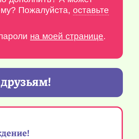
тему? Пожалуйста,
оставьте
-пароли
на моей странице
.
 друзьям!
ждение!