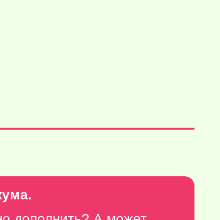
кума.
но дополнить? А может