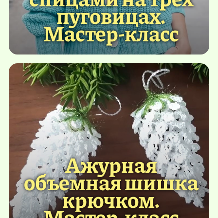
пуговицах.
Мастер-класс
Ажурная
объемная шишка
крючком.
Мастер-класс