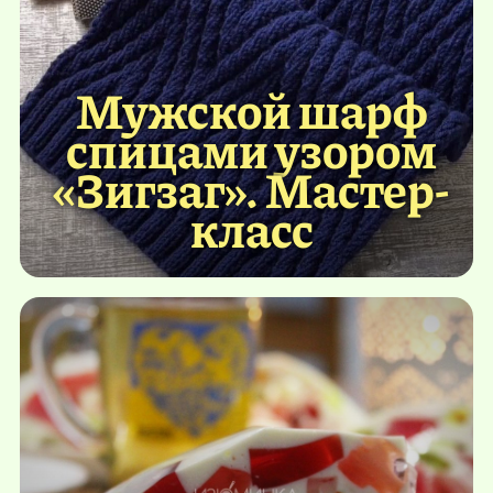
Мужской шарф
спицами узором
«Зигзаг». Мастер-
класс