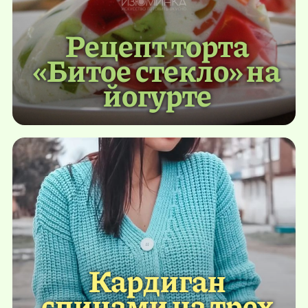
Рецепт торта
«Битое стекло» на
йогурте
Кардиган
спицами на трех