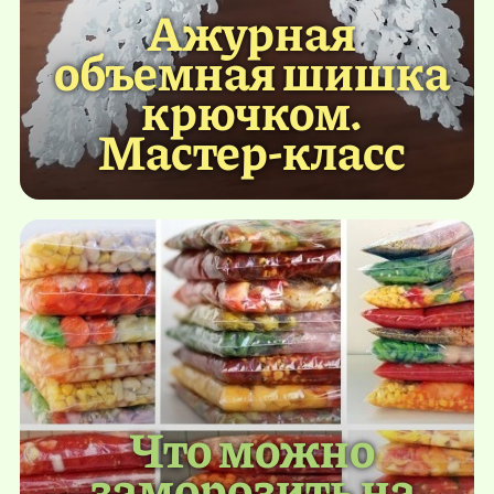
Ажурная
объемная шишка
крючком.
Мастер-класс
Что можно
заморозить на