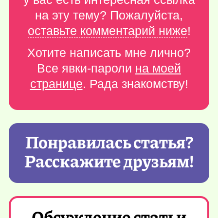
на эту тему? Пожалуйста,
оставьте комментарий ниже
!
Хотите написать мне лично?
Все явки-пароли
на моей
странице
. Рада знакомству!
Понравилась статья?
Расскажите друзьям!
Обсуждение статьи