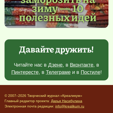
зиму — 10
полезных идей
Давайте дружить!
Читайте нас в
Дзене
, в
Вконтакте
, в
Пинтересте
, в
Телеграме
и в
Постиле
!
© 2007–2026 Творческий журнал «Креаликум»
Главный редактор проекта:
Дарья Насибулина
Электронная почта редакции:
info@krealikum.ru