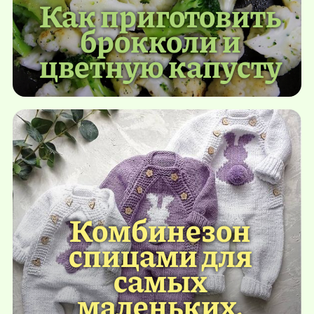
Как приготовить
брокколи и
цветную капусту
Комбинезон
спицами для
самых
маленьких.