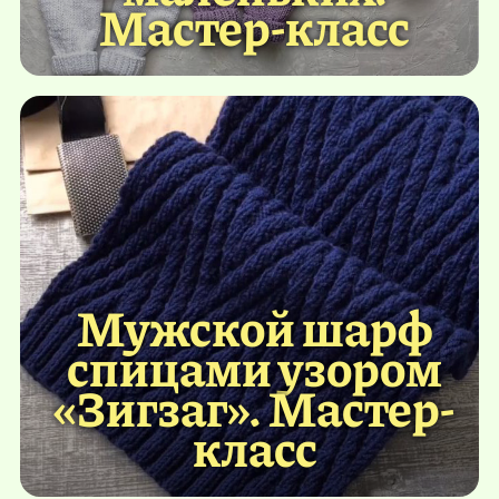
Мастер-класс
Мужской шарф
спицами узором
«Зигзаг». Мастер-
класс