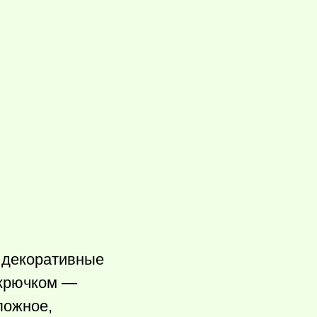
, декоративные
 крючком —
ложное,