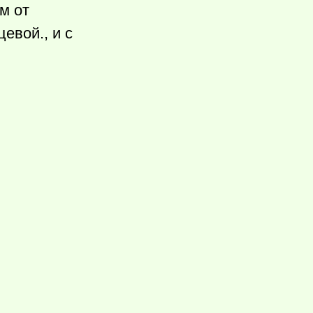
м от
евой., и с