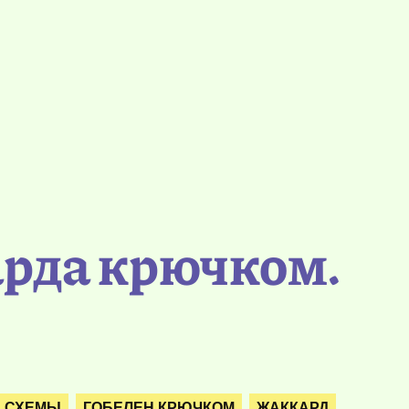
арда крючком.
. СХЕМЫ
ГОБЕЛЕН КРЮЧКОМ
ЖАККАРД