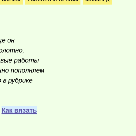
ще он
олотно,
товые работы
нно пополняем
 в рубрике
:
Как вязать