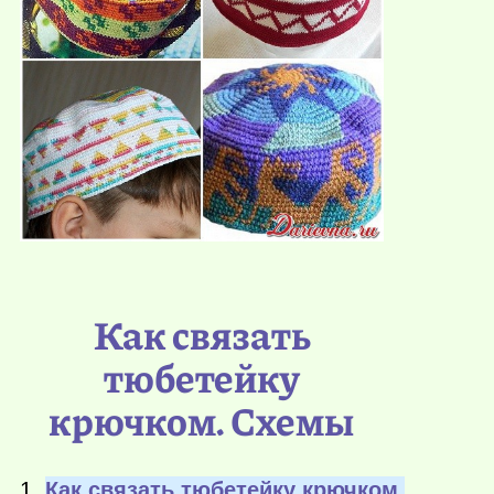
Как связать
тюбетейку
крючком. Схемы
1.
Как связать тюбетейку крючком,