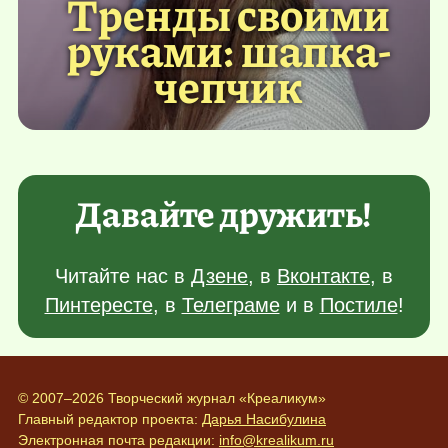
Тренды своими
руками: шапка-
чепчик
Давайте дружить!
Читайте нас в
Дзене
, в
Вконтакте
, в
Пинтересте
, в
Телеграме
и в
Постиле
!
© 2007–2026 Творческий журнал «Креаликум»
Главный редактор проекта:
Дарья Насибулина
Электронная почта редакции:
info@krealikum.ru