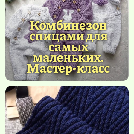
Комбинезон
спицами для
самых
маленьких.
Мастер-класс