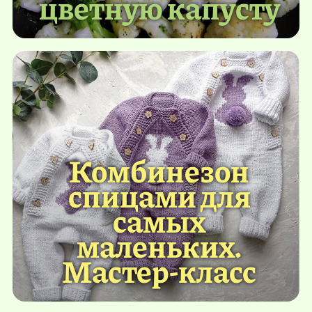
цветную капусту
Комбинезон
спицами для
самых
маленьких.
Мастер-класс