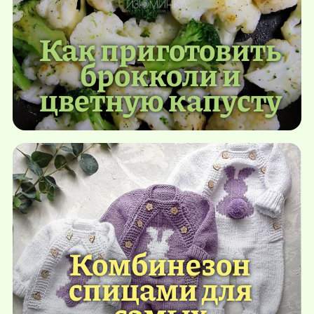
Как приготовить
брокколи и
цветную капусту
Комбинезон
спицами для
самых