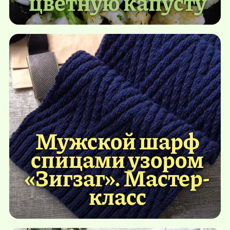
цветную капусту
Мужской шарф
спицами узором
«Зигзаг». Мастер-
класс