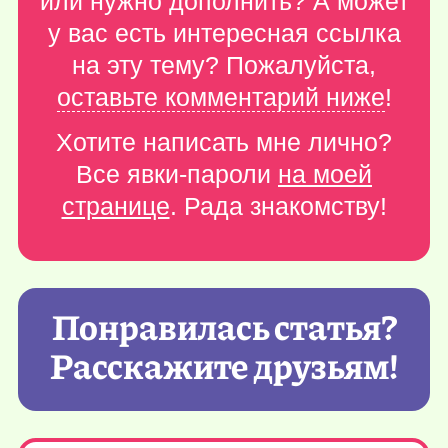
или нужно дополнить? А может
у вас есть интересная ссылка
на эту тему? Пожалуйста,
оставьте комментарий ниже
!
Хотите написать мне лично?
Все явки-пароли
на моей
странице
. Рада знакомству!
Понравилась статья?
Расскажите друзьям!