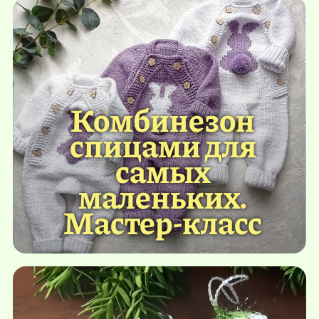
Комбинезон
спицами для
самых
маленьких.
Мастер-класс