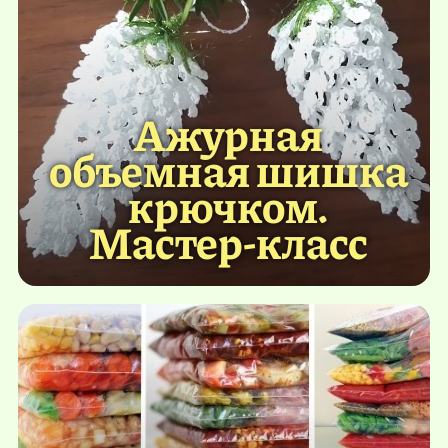
Ажурная
объемная шишка
крючком.
Мастер-класс