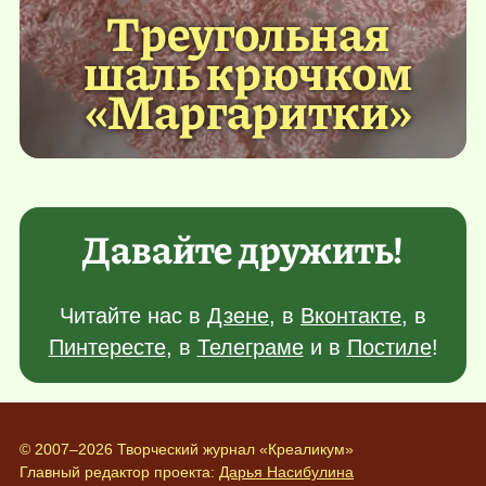
Треугольная
шаль крючком
«Маргаритки»
Давайте дружить!
Читайте нас в
Дзене
, в
Вконтакте
, в
Пинтересте
, в
Телеграме
и в
Постиле
!
© 2007–2026 Творческий журнал «Креаликум»
Главный редактор проекта:
Дарья Насибулина