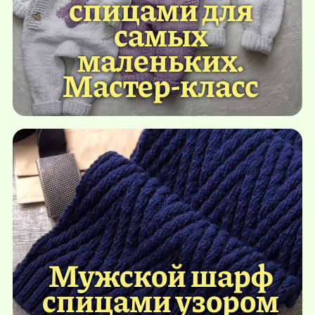
спицами для
самых
маленьких.
Мастер-класс
Мужской шарф
спицами узором