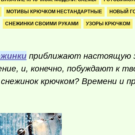
МОТИВЫ КРЮЧКОМ НЕСТАНДАРТНЫЕ
НОВЫЙ ГО
СНЕЖИНКИ СВОИМИ РУКАМИ
УЗОРЫ КРЮЧКОМ
ежинки
приближают настоящую зи
ние, и, конечно, побуждают к тв
снежинок крючком? Времени и пр