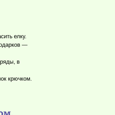
сить елку.
подарков —
аряды, в
ок крючком.
ом.