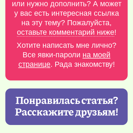
или нужно дополнить? А может
у вас есть интересная ссылка
на эту тему? Пожалуйста,
оставьте комментарий ниже
!
Хотите написать мне лично?
Все явки-пароли
на моей
странице
. Рада знакомству!
Понравилась статья?
Расскажите друзьям!