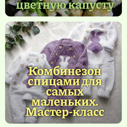
цветную капусту
Комбинезон
спицами для
самых
маленьких.
Мастер-класс