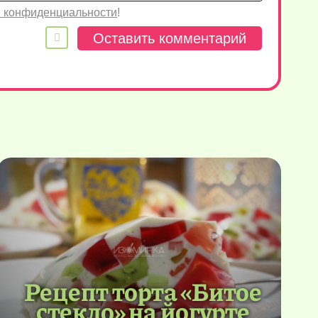
 конфиденциальности
!
Рецепт торта «Битое
стекло» на йогурте