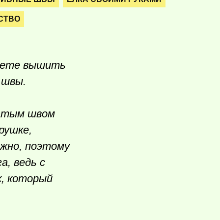
СТВО
пеете вышить
 швы.
чатым швом
рушке,
ожно, поэтому
а, ведь с
к, который