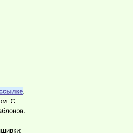
 ссылке
.
ом. С
аблонов.
ышивки: