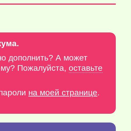
кума.
но дополнить? А может
тему? Пожалуйста,
оставьте
-пароли
на моей странице
.