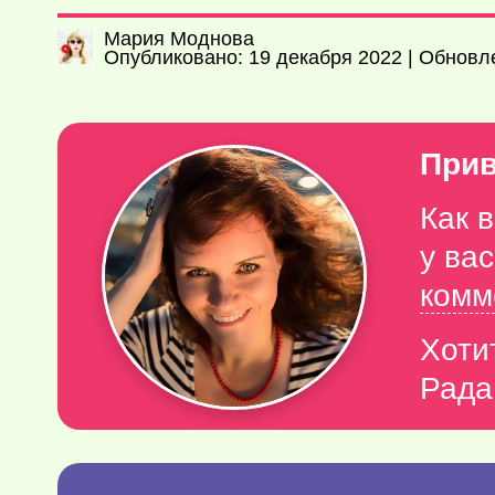
Мария Моднова
Опубликовано: 19 декабря 2022 | Обновл
Прив
Как 
у ва
комм
Хоти
Рада