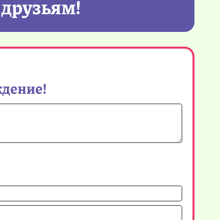
 друзьям!
ждение!
Имя*
Email