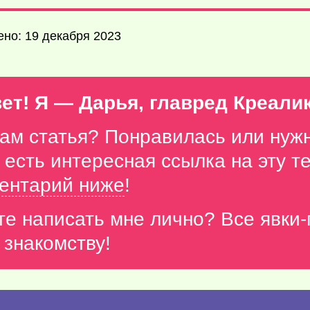
ено: 19 декабря 2023
ет! Я — Дарья, главред Креали
вам статья? Понравилась или нуж
с есть интересная ссылка на эту 
ентарий ниже
!
те написать мне лично? Все явки
 знакомству!