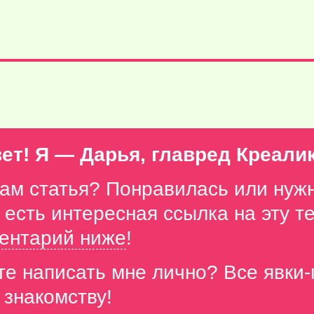
ет! Я — Дарья, главред Креали
вам статья? Понравилась или нуж
с есть интересная ссылка на эту 
ентарий ниже
!
те написать мне лично? Все явки
 знакомству!