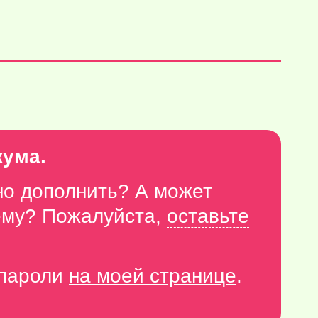
кума.
но дополнить? А может
тему? Пожалуйста,
оставьте
-пароли
на моей странице
.