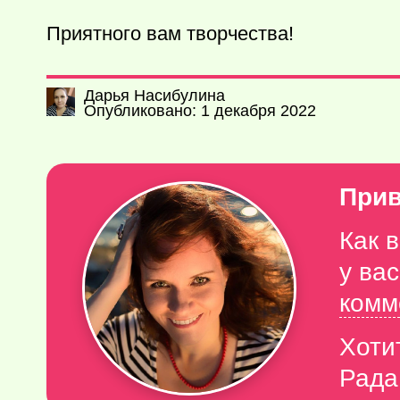
Приятного вам творчества!
Дарья Насибулина
Опубликовано: 1 декабря 2022
Прив
Как 
у ва
комм
Хоти
Рада