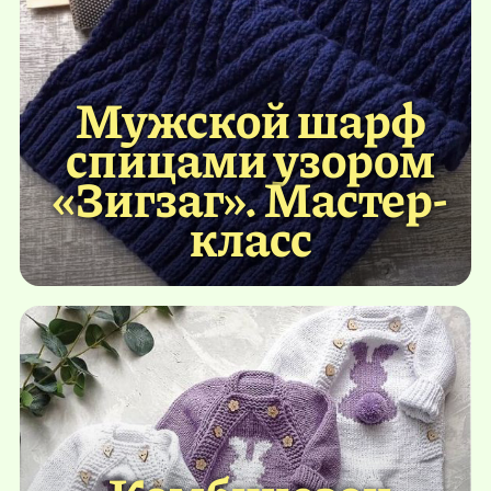
Мужской шарф
спицами узором
«Зигзаг». Мастер-
класс