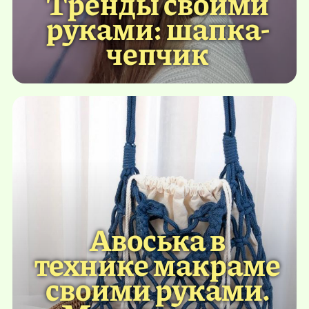
Тренды своими
руками: шапка-
чепчик
Авоська в
технике макраме
своими руками.