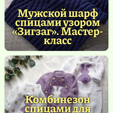
Мужской шарф
спицами узором
«Зигзаг». Мастер-
класс
Комбинезон
спицами для