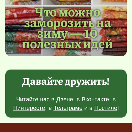
Что можно
заморозить на
зиму — 10
полезных идей
Давайте дружить!
Читайте нас в
Дзене
, в
Вконтакте
, в
Пинтересте
, в
Телеграме
и в
Постиле
!