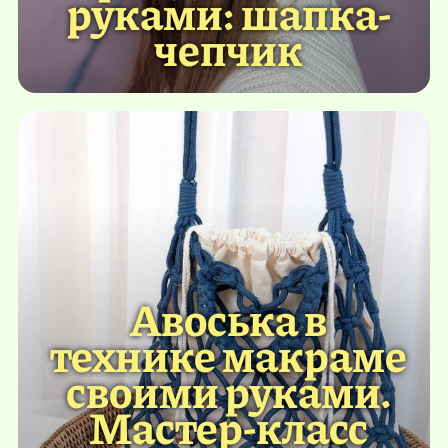
руками: шапка-
чепчик
Авоська в
технике макраме
своими руками.
Мастер-класс