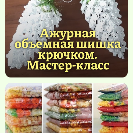
Ажурная
объемная шишка
крючком.
Мастер-класс