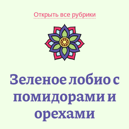
Открыть все рубрики
Зеленое лобио с
помидорами и
орехами