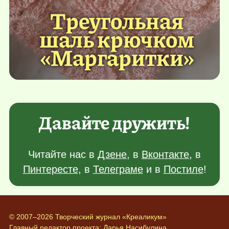
Треугольная
шаль крючком
«Маргаритки»
Давайте дружить!
Читайте нас в
Дзене
, в
Вконтакте
, в
Пинтересте
, в
Телеграме
и в
Постиле
!
© 2007–2026 Творческий журнал «Креаликум»
Главный редактор проекта:
Дарья Насибулина