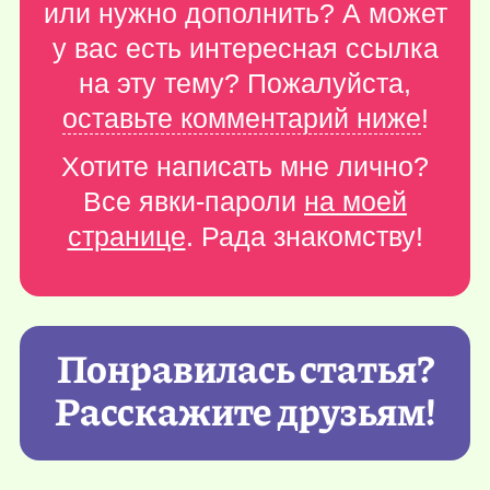
или нужно дополнить? А может
у вас есть интересная ссылка
на эту тему? Пожалуйста,
оставьте комментарий ниже
!
Хотите написать мне лично?
Все явки-пароли
на моей
странице
. Рада знакомству!
Понравилась статья?
Расскажите друзьям!