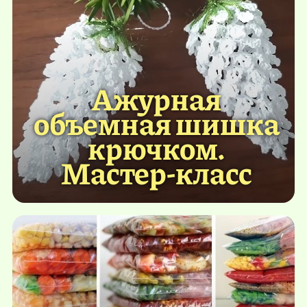
Ажурная
объемная шишка
крючком.
Мастер-класс