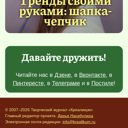
руками: шапка-
чепчик
Давайте дружить!
Читайте нас в
Дзене
, в
Вконтакте
, в
Пинтересте
, в
Телеграме
и в
Постиле
!
© 2007–2026 Творческий журнал «Креаликум»
Главный редактор проекта:
Дарья Насибулина
Электронная почта редакции:
info@krealikum.ru