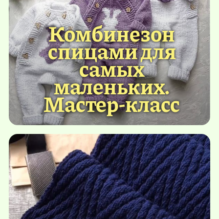
Комбинезон
спицами для
самых
маленьких.
Мастер-класс