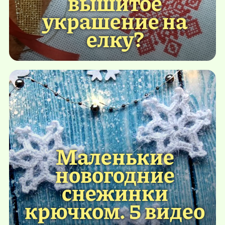
вышитое
украшение на
елку?
Маленькие
новогодние
снежинки
крючком. 5 видео