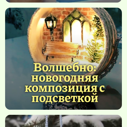
Волшебно:
новогодняя
композиция с
подсветкой