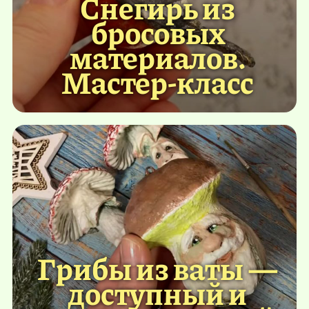
Cнегирь из
бросовых
материалов.
Мастер-класс
Грибы из ваты —
доступный и