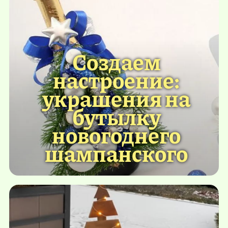
Создаем
настроение:
украшения на
бутылку
новогоднего
шампанского