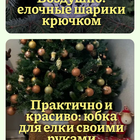
елочные шарики
крючком
Практично и
красиво: юбка
для елки своими
руками