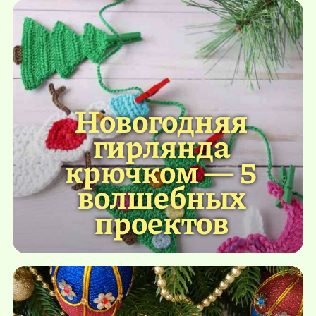
Новогодняя
гирлянда
крючком — 5
волшебных
проектов