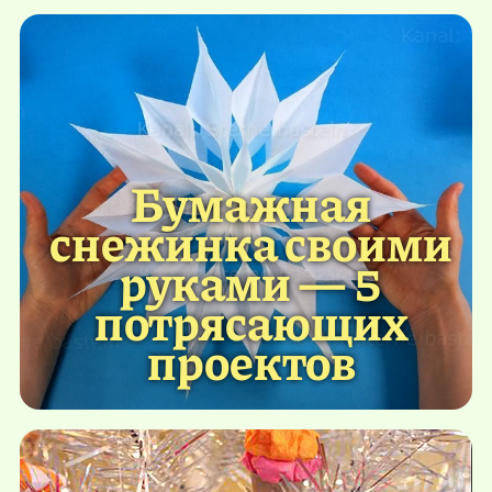
Бумажная
снежинка своими
руками — 5
потрясающих
проектов