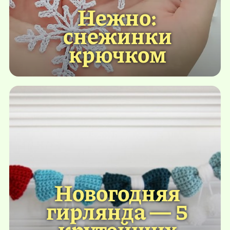
Нежно:
снежинки
крючком
Новогодняя
гирлянда — 5
крутейших