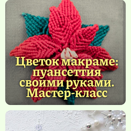
Цветок макраме:
пуансеттия
своими руками.
Мастер-класс