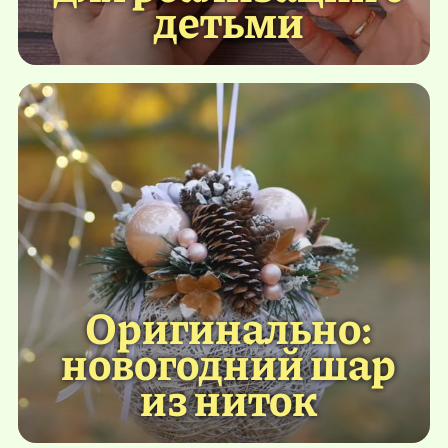
детьми
Оригинально:
новогодний шар
из ниток