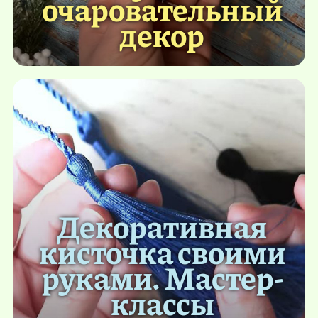
очаровательный
декор
Декоративная
кисточка своими
руками. Мастер-
классы