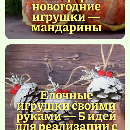
новогодние
игрушки —
мандарины
Елочные
игрушки своими
руками — 5 идей
для реализации с