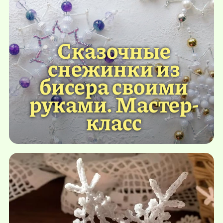
Сказочные
снежинки из
бисера своими
руками. Мастер-
класс