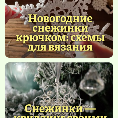
Новогодние
снежинки
крючком: схемы
для вязания
Снежинки —
квиллинг своими