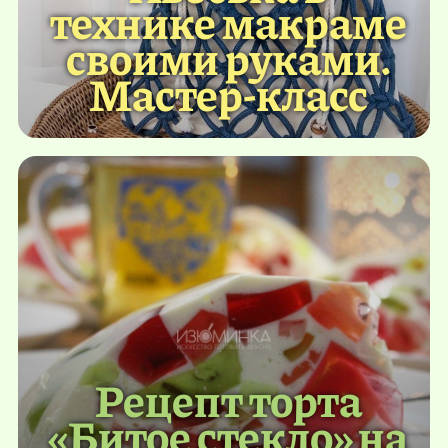
технике макраме
своими руками.
Мастер-класс
Рецепт торта
«Битое стекло» на