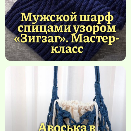
Мужской шарф
спицами узором
«Зигзаг». Мастер-
класс
Авоська в