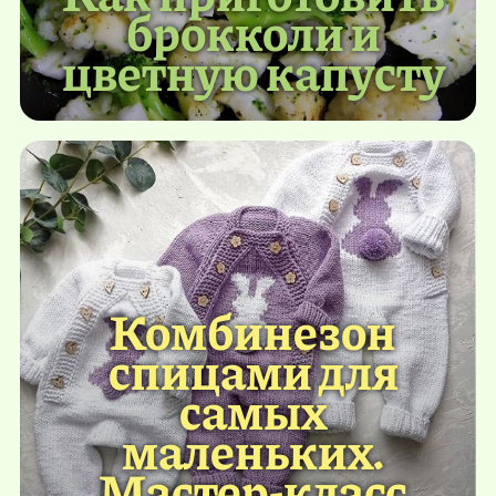
брокколи и
цветную капусту
Комбинезон
спицами для
самых
маленьких.
Мастер-класс