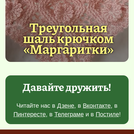
Треугольная
шаль крючком
«Маргаритки»
Давайте дружить!
Читайте нас в
Дзене
, в
Вконтакте
, в
Пинтересте
, в
Телеграме
и в
Постиле
!