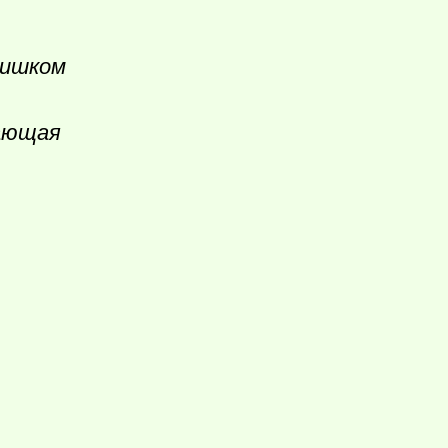
лишком
вающая