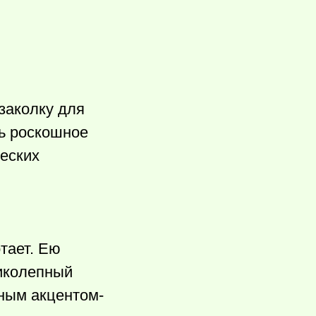
заколку для
ть роскошное
ческих
тает. Ею
ликолепный
тным акцентом-