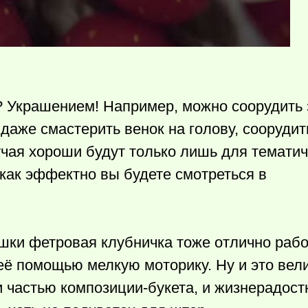
? Украшением! Например, можно соорудить 
 даже смастерить венок на голову, сооруди
учая хороши будут только лишь для темати
 как эффектно вы будете смотреться в
шки фетровая клубничка тоже отлично рабо
с её помощью мелкую моторику. Ну и это ве
и частью композиции-букета, и жизнерадос