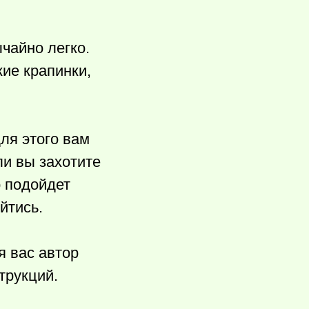
чайно легко.
ие крапинки,
ля этого вам
ли вы захотите
о подойдет
йтись.
я вас автор
трукций.