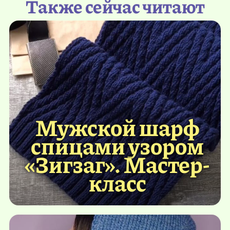
Также сейчас читают
Мужской шарф
спицами узором
«Зигзаг». Мастер-
класс