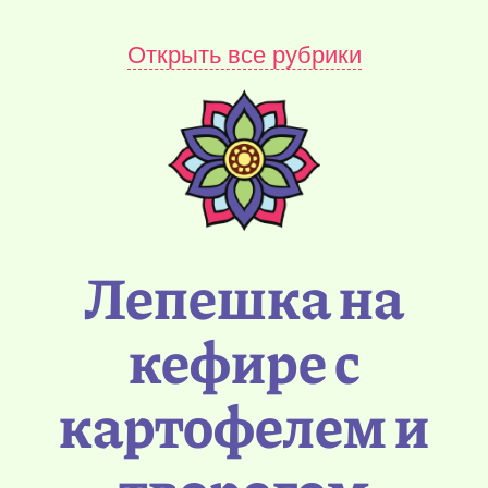
Открыть все рубрики
Лепешка на
кефире с
картофелем и