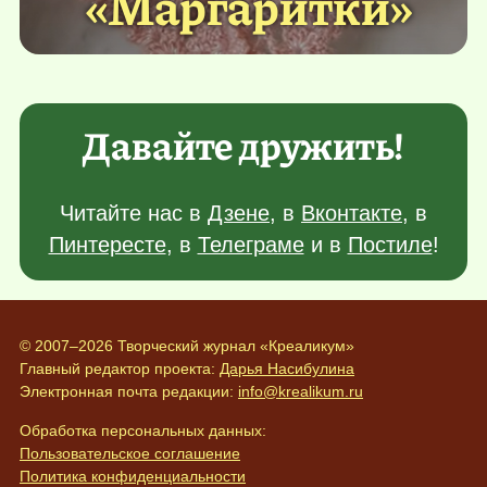
«Маргаритки»
Давайте дружить!
Читайте нас в
Дзене
, в
Вконтакте
, в
Пинтересте
, в
Телеграме
и в
Постиле
!
© 2007–2026 Творческий журнал «Креаликум»
Главный редактор проекта:
Дарья Насибулина
Электронная почта редакции:
info@krealikum.ru
Обработка персональных данных:
Пользовательское соглашение
Политика конфиденциальности