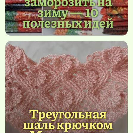
заморозить на
зиму — 10
полезных идей
Треугольная
шаль крючком