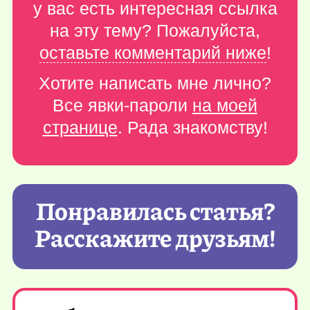
у вас есть интересная ссылка
на эту тему? Пожалуйста,
оставьте комментарий ниже
!
Хотите написать мне лично?
Все явки-пароли
на моей
странице
. Рада знакомству!
Понравилась статья?
Расскажите друзьям!