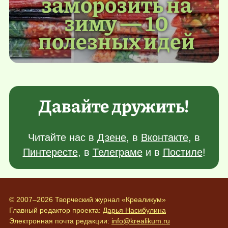
заморозить на
зиму — 10
полезных идей
Давайте дружить!
Читайте нас в
Дзене
, в
Вконтакте
, в
Пинтересте
, в
Телеграме
и в
Постиле
!
© 2007–2026 Творческий журнал «Креаликум»
Главный редактор проекта:
Дарья Насибулина
Электронная почта редакции:
info@krealikum.ru