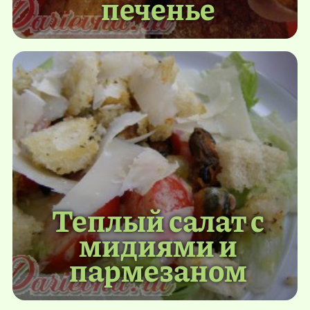
печенье
Теплый салат с
мидиями и
пармезаном