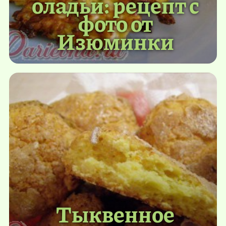
оладьи: рецепт с
фото от
Изюминки
Тыквенное