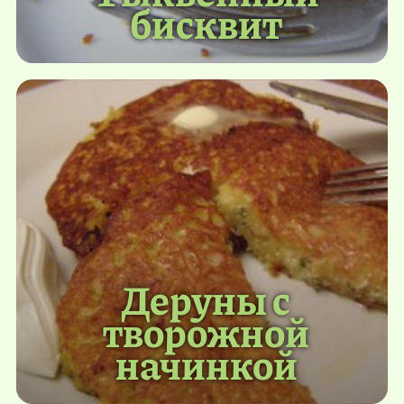
бисквит
Деруны с
творожной
начинкой