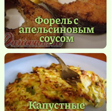
Форель с
апельсиновым
соусом
Капустные