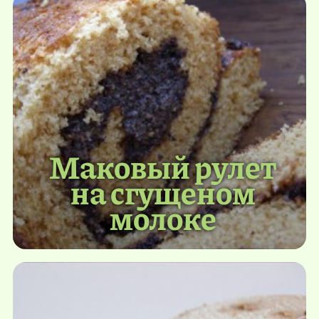
Маковый рулет
на сгущеном
молоке