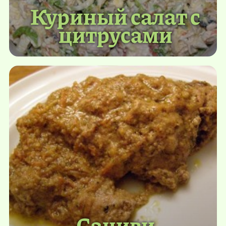
Куриный салат с
цитрусами
Сациви