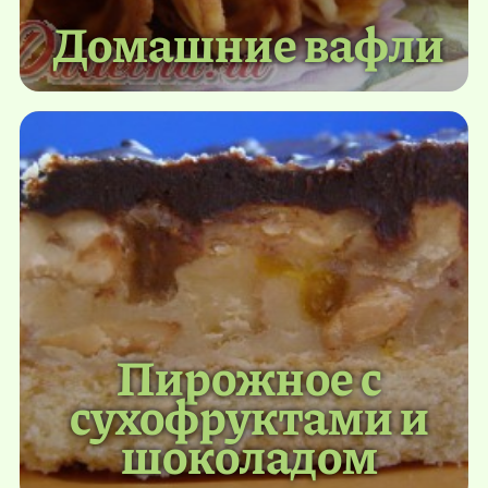
Домашние вафли
Пирожное с
сухофруктами и
шоколадом