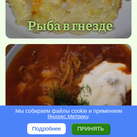
Рыба в гнезде
Мы собираем файлы cookie и применяем
Яндекс.Метрику
.
Украинский
Подробнее
ПРИНЯТЬ