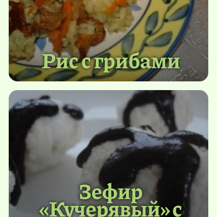
Рис с грибами
Зефир
«Кучерявый» с