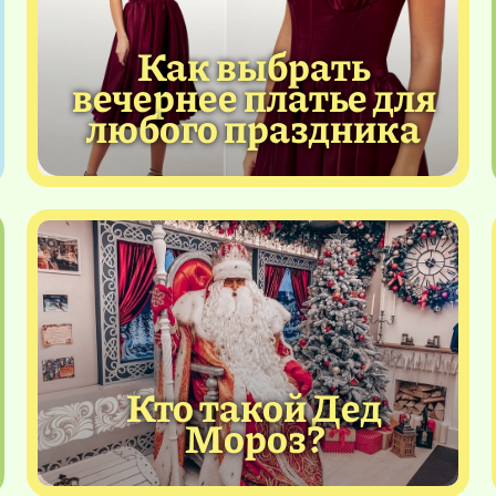
Как выбрать
вечернее платье для
любого праздника
Кто такой Дед
Мороз?