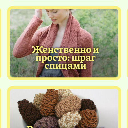
Женственно и
просто: шраг
спицами