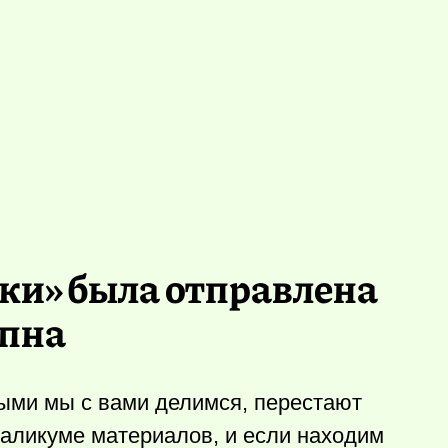
нки» была отправлена
упна
рыми мы с вами делимся, перестают
еаликуме материалов, и если находим