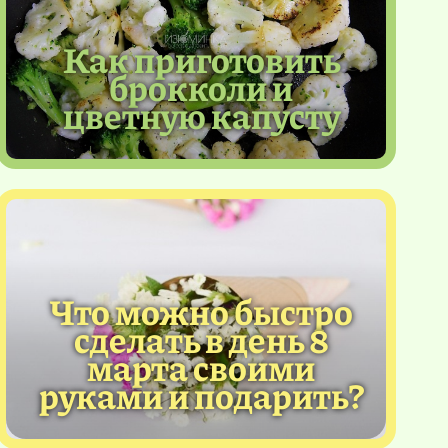
Как приготовить
брокколи и
цветную капусту
Что можно быстро
сделать в день 8
марта своими
руками и подарить?