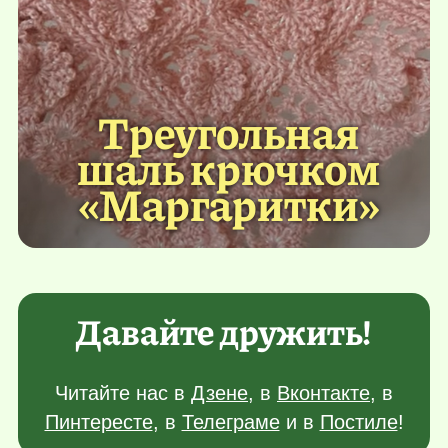
Треугольная
шаль крючком
«Маргаритки»
Давайте дружить!
Читайте нас в
Дзене
, в
Вконтакте
, в
Пинтересте
, в
Телеграме
и в
Постиле
!