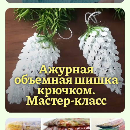
Ажурная
объемная шишка
крючком.
Мастер-класс