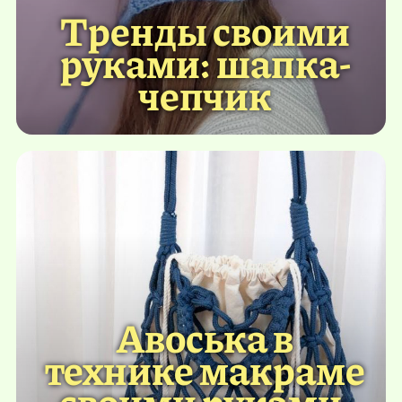
Тренды своими
руками: шапка-
чепчик
Авоська в
технике макраме
своими руками.