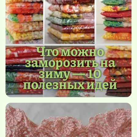
Что можно
заморозить на
зиму — 10
полезных идей