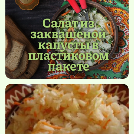
Салат из
заквашеной
капусты в
пластиковом
пакете