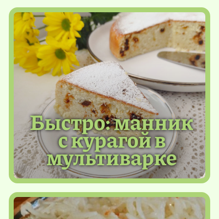
Быстро: манник
с курагой в
мультиварке