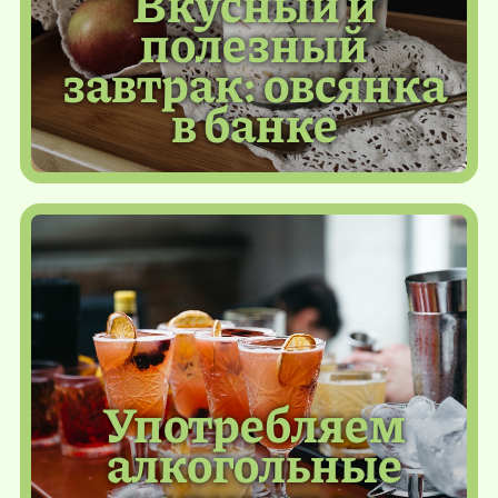
Вкусный и
полезный
завтрак: овсянка
в банке
Употребляем
алкогольные