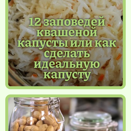
12 заповедей
квашеной
капусты или как
сделать
идеальную
капусту