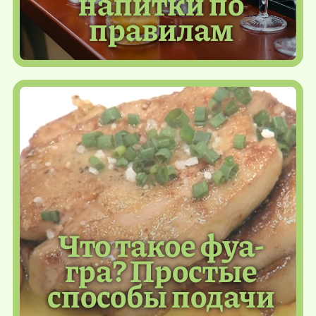
напитки по
правилам
Что такое фуа-
гра? Простые
способы подачи