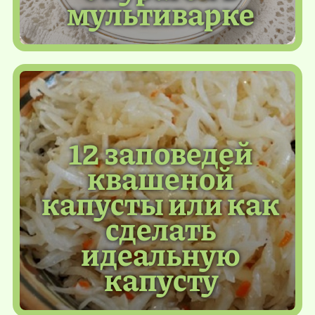
мультиварке
12 заповедей
квашеной
капусты или как
сделать
идеальную
капусту