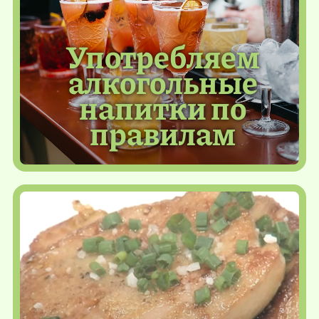
Употребляем
алкогольные
напитки по
правилам