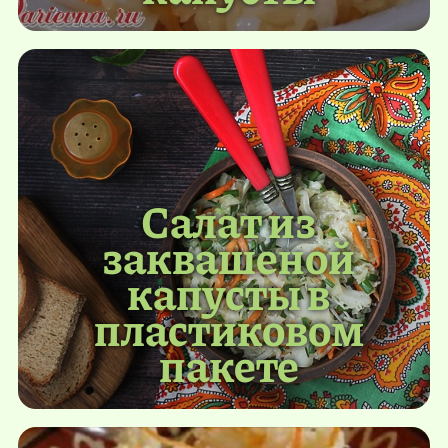
Салат из
заквашеной
капусты в
пластиковом
пакете