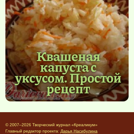
Квашеная
капуста с
уксусом. Простой
рецепт
© 2007–2026 Творческий журнал «Креаликум»
Главный редактор проекта:
Дарья Насибулина