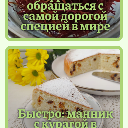
обращаться с
самой дорогой
специей в мире
Быстро: манник
с курагой в