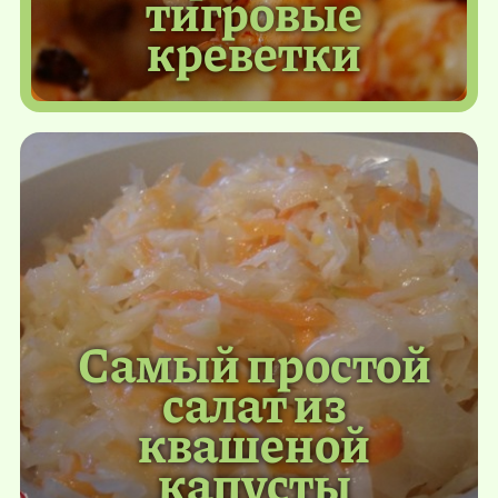
тигровые
креветки
Самый простой
салат из
квашеной
капусты